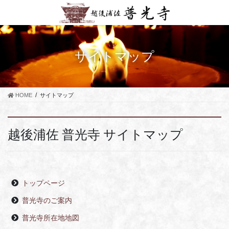
コ
ナ
ン
ビ
テ
ゲ
ン
ー
ツ
シ
サイトマップ
に
ョ
移
ン
動
に
移
HOME
サイトマップ
動
越後浦佐 普光寺 サイトマップ
トップページ
普光寺のご案内
普光寺所在地地図