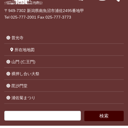
〒949-7302 新潟県南魚沼市浦佐2495番地甲
Tel 025-777-2001 Fax 025-777-3773
普光寺
所在地地図
山門 (仁王門)
裸押し合い大祭
毘沙門堂
浦佐菊まつり